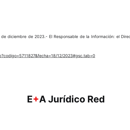
e diciembre de 2023.- El Responsable de la Información: el Direc
.php?codigo=5711827&fecha=18/12/2023#gsc.tab=0
E
+
A Jurídico Red