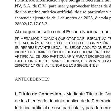
PRIMERA Modificación que otorga la Secretaría de M
NV, S.A. de C.V., para usar y aprovechar bienes de d
de una marina turística artificial, de uso particular
sentencia ejecutoria de 1 de marzo de 2023, dictada p
28692/17-17-05-3.
Al margen un sello con el Escudo Nacional, que
PRIMERA MODIFICACIÓN QUE OTORGA EL EJECUTIVO FE
OJEDA DURÁN, RESPECTO DEL TÍTULO DE CONCESIÓN DE
SU REPRESENTANTE LEGAL, EL SEÑOR ADOLFO DUEÑAS 
BIENES DE DOMINIO PÚBLICO DE LA FEDERACIÓN, CON
ARTIFICIAL, DE USO PARTICULAR Y PARA TERCEROS ME
EJECUTORIA DE 1 DE MARZO DE 2023, DICTADA POR LA 
28692/17-17-05-3, AL TENOR DE LOS SIGUIENTES:
ANTECEDENTES
I.
Título de Concesión
. - Mediante Título de C
de los bienes de dominio público de la Federaci
turística artificial de uso particular y para ter