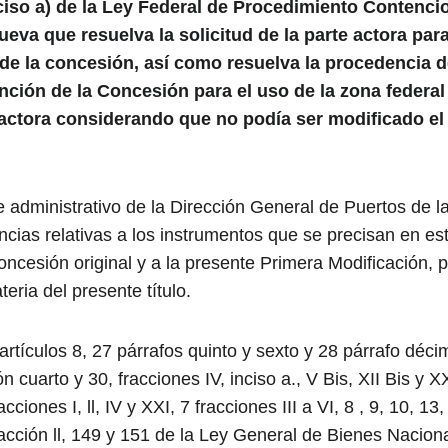
nciso a) de la Ley Federal de Procedimiento Contencio
eva que resuelva la solicitud de la parte actora para
a de la concesión, así como resuelva la procedencia d
nción de la Concesión para el uso de la zona federal 
a actora considerando que no podía ser modificado el
e administrativo de la Dirección General de Puertos de 
ncias relativas a los instrumentos que se precisan en es
oncesión original y a la presente Primera Modificación, p
ateria del presente título.
artículos 8, 27 párrafos quinto y sexto y 28 párrafo décim
cuarto y 30, fracciones IV, inciso a., V Bis, XII Bis y 
racciones I, ll, IV y XXI, 7 fracciones III a VI, 8 , 9, 10, 1
fracción ll, 149 y 151 de la Ley General de Bienes Nacional