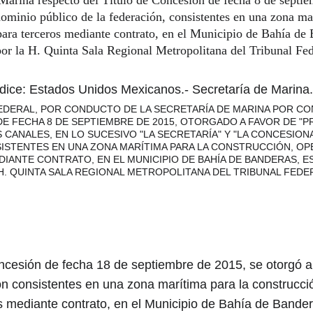
arina respecto del Título de Concesión de fecha 8 de septie
ominio público de la federación, consistentes en una zona mar
 y para terceros mediante contrato, en el Municipio de Bahía d
or la H. Quinta Sala Regional Metropolitana del Tribunal Fede
 dice: Estados Unidos Mexicanos.- Secretaría de Marina.
DERAL, POR CONDUCTO DE LA SECRETARÍA DE MARINA POR CON
 FECHA 8 DE SEPTIEMBRE DE 2015, OTORGADO A FAVOR DE "PRO
CANALES, EN LO SUCESIVO "LA SECRETARÍA" Y "LA CONCESION
SISTENTES EN UNA ZONA MARÍTIMA PARA LA CONSTRUCCIÓN, OP
DIANTE CONTRATO, EN EL MUNICIPIO DE BAHÍA DE BANDERAS, ES
H. QUINTA SALA REGIONAL METROPOLITANA DEL TRIBUNAL FEDERA
oncesión de fecha 18 de septiembre de 2015, se otorgó 
ón consistentes en una zona marítima para la construcci
ceros mediante contrato, en el Municipio de Bahía de Band