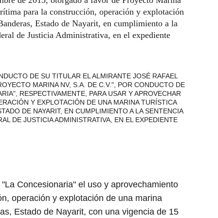
mbre de 2015, otorgado a favor de Proyecto Marina 
ítima para la construcción, operación y explotación 
e Banderas, Estado de Nayarit, en cumplimiento a la 
ral de Justicia Administrativa, en el expediente 
DUCTO DE SU TITULAR EL ALMIRANTE JOSÉ RAFAEL 
YECTO MARINA NV, S.A. DE C.V.", POR CONDUCTO DE 
ARIA", RESPECTIVAMENTE, PARA USAR Y APROVECHAR 
ERACIÓN Y EXPLOTACIÓN DE UNA MARINA TURÍSTICA 
TADO DE NAYARIT, EN CUMPLIMIENTO A LA SENTENCIA 
L DE JUSTICIA ADMINISTRATIVA, EN EL EXPEDIENTE 
a "La Concesionaria" el uso y aprovechamiento 
ón, operación y explotación de una marina 
eras, Estado de Nayarit, con una vigencia de 15 